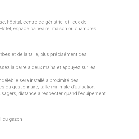
e, hôpital, centre de gériatrie, et lieux de
u Hotel, espace balnéaire, maison ou chambres
mbes et de la taille, plus précisément des
isissez la barre à deux mains et appuyez sur les
ndélébile sera installé à proximité des
du gestionnaire, taille minimale d'utilisation,
 usagers, distance à respecter quand l'equipement
el ou gazon