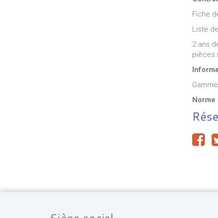
Fiche de
Liste d
2 ans d
pièces 
Informa
Gamme l
Norme d
Rése