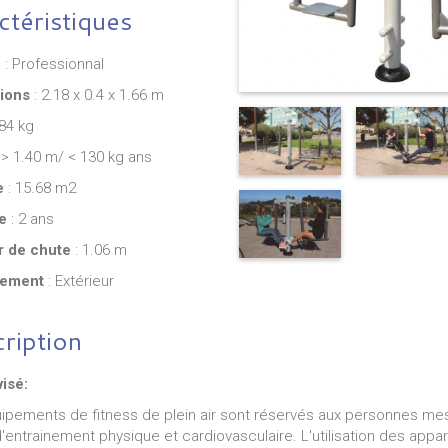
ctéristiques
e
: Professionnal
ions
: 2.18 x 0.4 x 1.66 m
84 kg
 > 1.40 m/ < 130 kg ans
e
: 15.68 m2
e
: 2 ans
r de chute
: 1.06 m
ement
: Extérieur
ription
371.00€
419.00€
visé:
Table de jeux de dominos en acier et
Grande Marel
ipements de fitness de plein air sont réservés aux personnes mes
HPL pour espaces intérieurs et
formes géo
entrainement physique et cardiovasculaire. L'utilisation des appare
extérieurs
maternelles