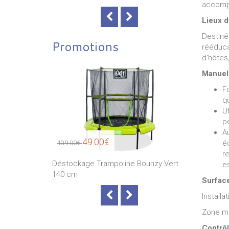
accompa
Lieux d
Destiné 
Promotions
rééduca
d'hôtes,
Manuel 
F
q
Ut
p
Au
49.00€
49
éq
139.00€
139.00€
r
 Bounzy Vert
Déstockage Trampoline Bounzy Vert
Déstockage 
es
140 cm
140 cm
Surface
Installa
Zone min
Contrôl