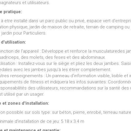
gnateurs et utilisateurs.
e pratique:
à etre installé dans un parc public ou privé, espace vert d'entrepris
tion physique, jardin de maison de retraite, terrain de camping o
 jardin pour Particuliers.
d'utilisation:
onction de l'appareil : Développe et renforce la musculaturedes ja
uadriceps, des molets, des feses et des abdominaux.
ilisation : Installez-vous sur le siège et pliez les deux jambes. Sa
edales avec les jambes jusqu'à les étirer completement.
tres renseignements : Un panneau d'information visible, lisible et i
.00€
49.00€
uipements de fitness et indiquera les infos suivantes: Coordonnées 
139.00€
esponsabilités des utilisateurs, recommandations sur la santé des
Trampoline Bounzy Vert
Déstockage Trampoline Bounzy Vert
t utilisé par un usager.
140 cm
 et zones d'installation:
tion possible sur sols type: sur béton, pierre, enrobé, terreau natur
imale d'installation de ce jeu: 5.18 x 3.4 m
e et maintenance et garantie: