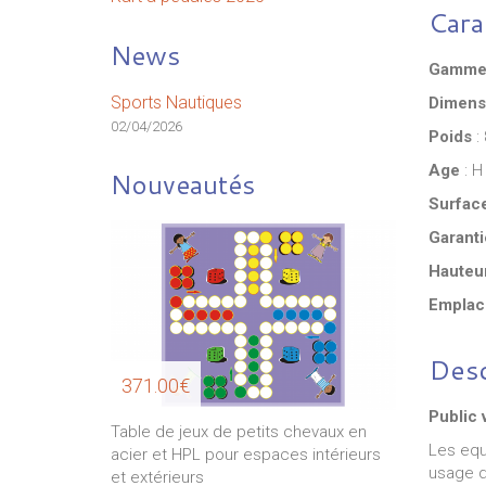
Cara
News
Gamm
Sports Nautiques
Dimens
02/04/2026
Poids
: 
Age
: H
Nouveautés
Surfac
Garanti
Hauteu
Emplac
Desc
371.00€
Public 
239.00€
ette
Table de jeux de petits chevaux en
Les equ
acier et HPL pour espaces intérieurs
usage d'
et extérieurs
RABO Scooter