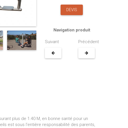
DEVIS
Navigation produit
Suivant
Précédent
959.00€
le Terre et Ciel avec
urant plus de 1.40 M, en bonne santé pour un
métriques pour école
Marquage au sol Parcours N1
ils est sous l'entière responsabilité des parents,
 et élémentaires
thermocollant