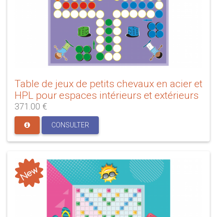
Table de jeux de petits chevaux en acier et
HPL pour espaces intérieurs et extérieurs
371.00 €
CONSULTER