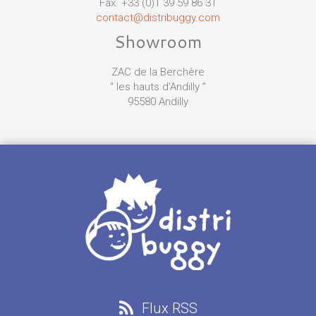
Fax. +33 (0)1 39 59 86 31
contact@distribuggy.com
Showroom
ZAC de la Berchère
“ les hauts d'Andilly ”
95580 Andilly
Flux RSS