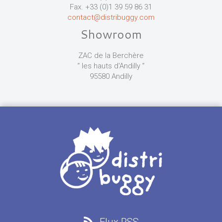
Fax. +33 (0)1 39 59 86 31
contact@distribuggy.com
Showroom
ZAC de la Berchère
“ les hauts d'Andilly ”
95580 Andilly
Flux RSS