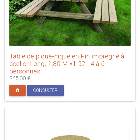
Table de pique-nique en Pin imprégné à
sceller Long. 1.80 M x1.52 - 4 à 6
personnes
365.00 €
CONSULTER