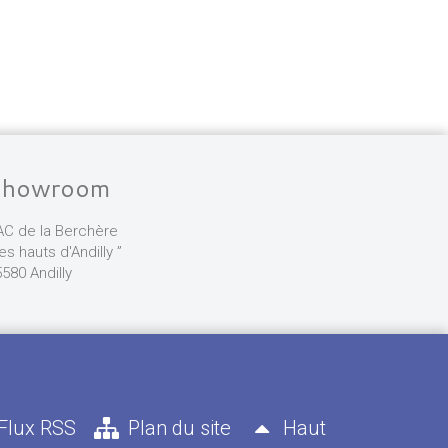
Showroom
AC de la Berchère
les hauts d'Andilly ”
580 Andilly
Flux RSS
Plan du site
Haut