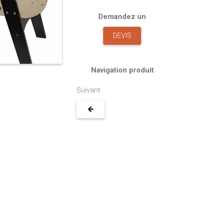
Demandez un
DEVIS
Navigation produit
Suivant
9180.00€
13283.00€
Parcours acrobatique type C pour
Parcours acrobatique type 
enfants en robinier
enfants en robinier