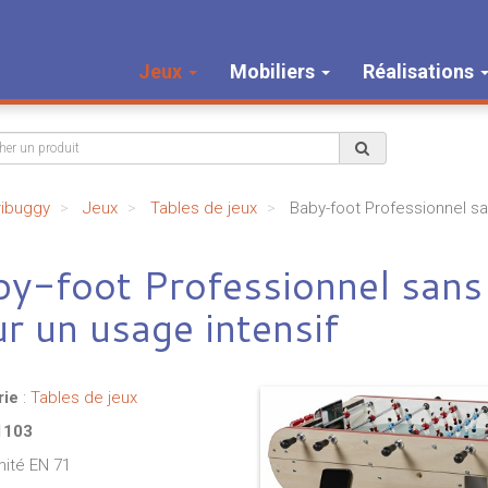
Jeux
Mobiliers
Réalisations
ribuggy
Jeux
Tables de jeux
Baby-foot Professionnel sa
by-foot Professionnel san
r un usage intensif
rie
:
Tables de jeux
1103
ité EN 71