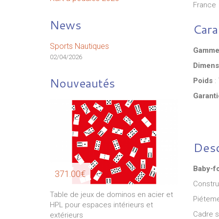
France
News
Cara
Sports Nautiques
Gamm
02/04/2026
Dimens
Nouveautés
Poids
: 
Garanti
Desc
Baby-f
371.00€
Constru
282.50€
Table de jeux de dominos en acier et
Piéteme
urs N3
HPL pour espaces intérieurs et
Cadre s
extérieurs
Ratelier 3 v