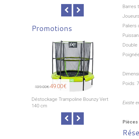
Barres 
Joueurs
Paliers
Promotions
Puissanc
Double 
Poigné
Dimensi
Poids: 
49.00€
49
139.00€
139.00€
 Bounzy Vert
Déstockage Trampoline Bounzy Vert
Déstockage 
Existe e
140 cm
140 cm
Pièces 
Rése