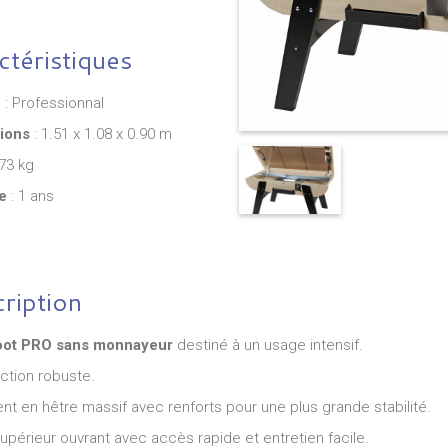
ctéristiques
e
: Professionnal
ions
: 1.51 x 1.08 x 0.90 m
73 kg
e
: 1 ans
ription
oot PRO sans monnayeur
destiné à un usage intensif.
417.00€
ction robuste.
Grande Marelle Terre et Ciel Silhouette
nt en hêtre massif avec renforts pour une plus grande stabilité.
pour école maternelles et
upérieur ouvrant avec accès rapide et entretien facile.
élos en acier galvanisé
élémentaires