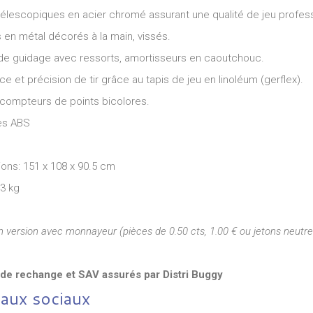
télescopiques en acier chromé assurant une qualité de jeu profess
 en métal décorés à la main, vissés.
 de guidage avec ressorts, amortisseurs en caoutchouc.
e et précision de tir grâce au tapis de jeu en linoléum (gerflex).
compteurs de points bicolores.
es ABS
ons: 151 x 108 x 90.5 cm
73 kg
.00€
49.00€
139.00€
Trampoline Bounzy Vert
Déstockage Trampoline Bounzy Vert
n version avec monnayeur (pièces de 0.50 cts, 1.00 € ou jetons neutre
140 cm
de rechange et SAV assurés par Distri Buggy
aux sociaux