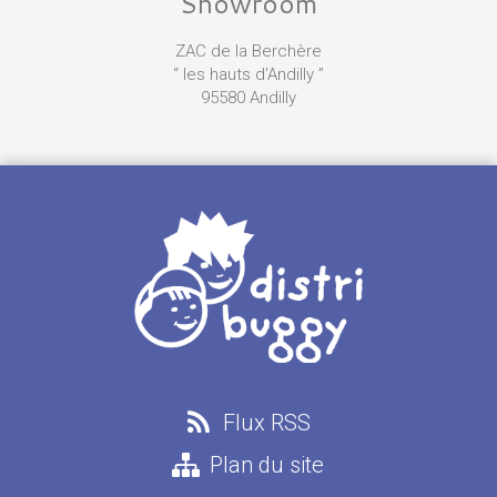
Showroom
ZAC de la Berchère
“ les hauts d'Andilly ”
95580 Andilly
Flux RSS
Plan du site