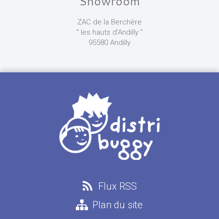
Showroom
ZAC de la Berchère
“ les hauts d'Andilly ”
95580 Andilly
Flux RSS
Plan du site