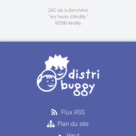
ZAC de la Berchère
“ les hauts d'Andilly ”
95580 Andilly
Flux RSS
Plan du site
Haut