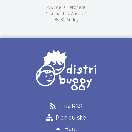
ZAC de la Berchère
“ les hauts d'Andilly ”
95580 Andilly
Flux RSS
Plan du site
Haut