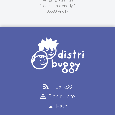
ZAC de la Berchère
“ les hauts d'Andilly ”
95580 Andilly
Flux RSS
Plan du site
Haut