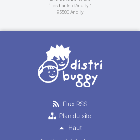
“ les hauts d'Andilly ”
95580 Andilly
Flux RSS
Plan du site
Haut