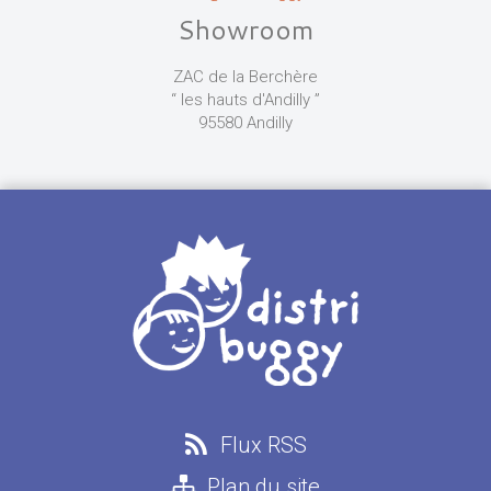
Showroom
ZAC de la Berchère
“ les hauts d'Andilly ”
95580 Andilly
Flux RSS
Plan du site