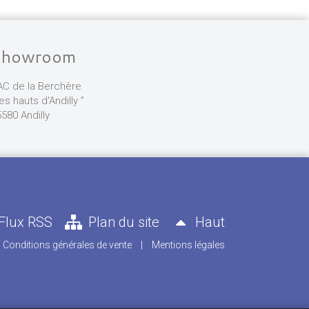
Showroom
AC de la Berchère
les hauts d'Andilly ”
580 Andilly
Flux RSS
Plan du site
Haut
Conditions générales de vente
|
Mentions légales