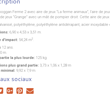
ription
boggan Ferme 2 avec aire de jeux "La ferme animaux", l'aire de jeux
re de jeux "Grange" avec un mât de pompier droit. Cette aire de je
lvanisé, polyéthylène, polyéthylène antidérapant, acier inoxydable 
ions:
6,90 x 4,53 x 3,51 m.
2
e d'impact:
54,24 m
.
à 12 ans.
0 m.
artie la plus lourde:
125 kg.
ons plus grand partie:
3,73 x 1,06 x 1,28 m
.00€
49.00€
139.00€
 minimal:
9,92 x 7,9 m.
aux sociaux
Trampoline Bounzy Vert
Déstockage Trampoline Bounzy Vert
140 cm