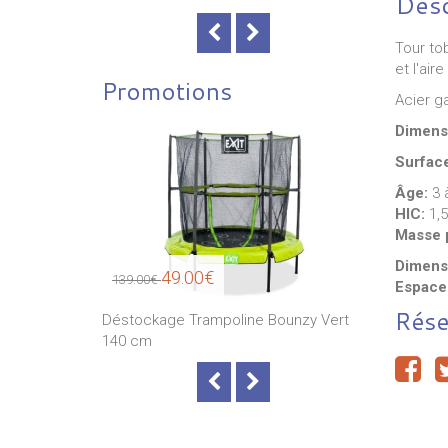
Desc
Tour to
et l'ai
Promotions
Acier ga
Dimens
Surfac
Âge:
3 
HIC:
1,5
Masse p
Dimensi
49.00€
49
139.00€
139.00€
Espace
Rése
 Bounzy Vert
Déstockage Trampoline Bounzy Vert
Déstockage 
140 cm
140 cm