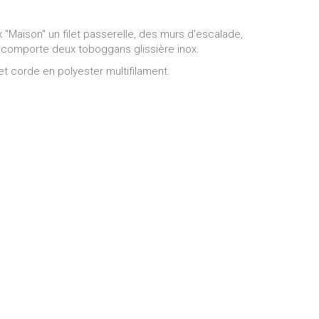
 "Maison" un filet passerelle, des murs d'escalade,
ux comporte deux toboggans glissière inox.
et corde en polyester multifilament.