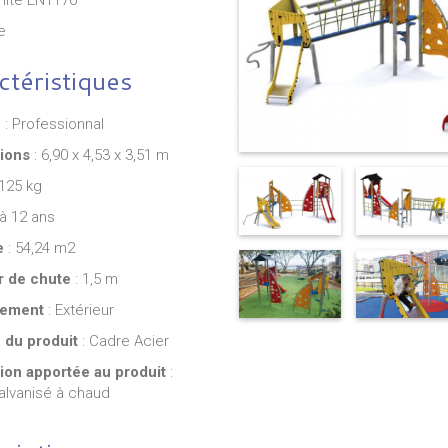
mité EN1176
e
ctéristiques
e
: Professionnal
ions
: 6,90 x 4,53 x 3,51 m
 125 kg
 à 12 ans
e
: 54,24 m2
r de chute
: 1,5 m
ement
: Extérieur
 du produit
: Cadre Acier
371.00€
371.
ion apportée au produit
:
alvanisé à chaud
ominos en acier et
Table de jeux de dames en acier et
Table de
ntérieurs et
HPL pour espaces intérieurs et
et HPL 
extérieurs
extérie