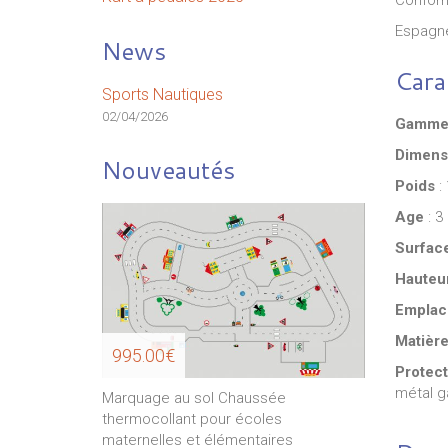
Confor
Espagn
News
Cara
Sports Nautiques
02/04/2026
Gamm
Dimens
Nouveautés
Poids
:
Age
: 3
Surfac
Hauteu
Emplac
Matière
995.00€
371.00€
Protect
métal g
Marquage au sol Chaussée
Table de jeux de d
é
thermocollant pour écoles
HPL pour espaces i
Vert
maternelles et élémentaires
extérieurs