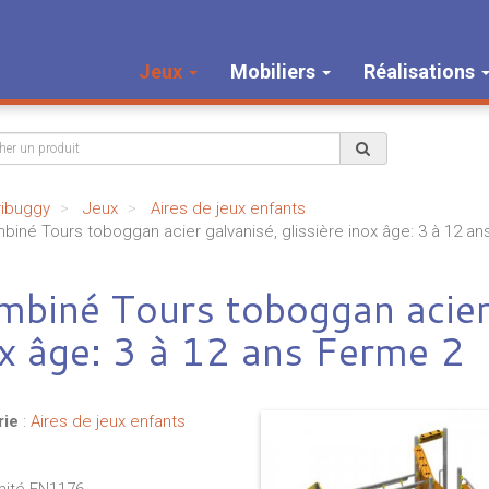
Jeux
Mobiliers
Réalisations
ribuggy
Jeux
Aires de jeux enfants
iné Tours toboggan acier galvanisé, glissière inox âge: 3 à 12 an
biné Tours toboggan acier 
x âge: 3 à 12 ans Ferme 2
rie
:
Aires de jeux enfants