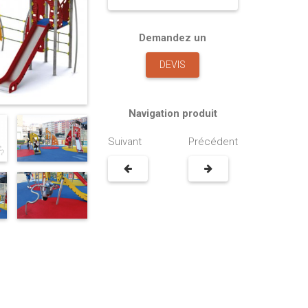
Demandez un
DEVIS
Navigation produit
Suivant
Précédent
00€
1398.00€
 jeux lettres et mots en acier
pour espaces intérieurs et
Léopard en robinier pour enfant de
urs
15 ans